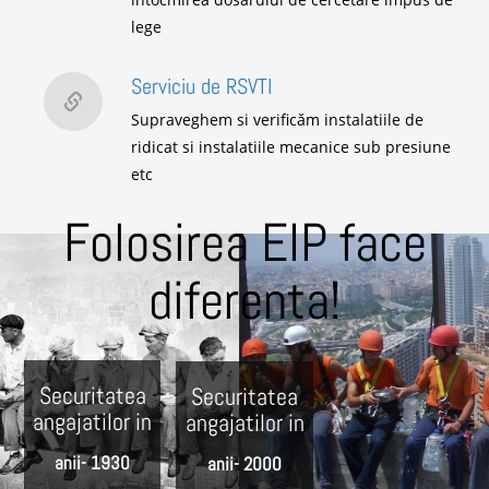
lege
Serviciu de RSVTI
Supraveghem si verificăm instalatiile de
ridicat si instalatiile mecanice sub presiune
etc
Folosirea EIP face
diferenta!
Securitatea
Securitatea
angajatilor in
angajatilor in
anii- 1930
anii- 2000