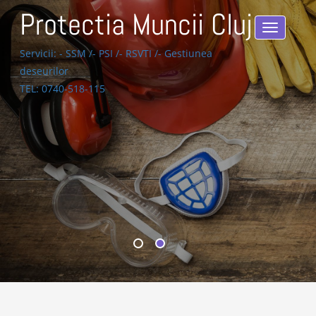
Protectia Muncii Cluj
Toggle
navigatio
Servicii: - SSM /- PSI /- RSVTI /- Gestiunea
deseurilor
TEL:
0740-518-115